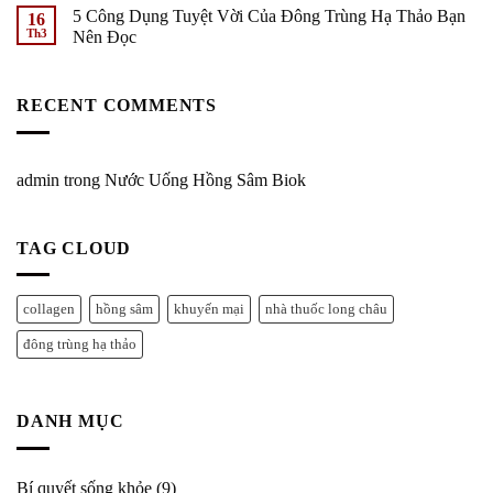
5 Công Dụng Tuyệt Vời Của Đông Trùng Hạ Thảo Bạn
16
Th3
Nên Đọc
RECENT COMMENTS
admin
trong
Nước Uống Hồng Sâm Biok
TAG CLOUD
collagen
hồng sâm
khuyến mại
nhà thuốc long châu
đông trùng hạ thảo
DANH MỤC
Bí quyết sống khỏe
(9)