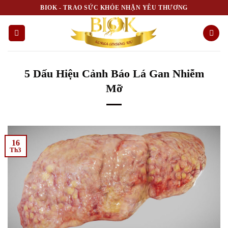
Skip
BIOK - TRAO SỨC KHỎE NHẬN YÊU THƯƠNG
to
content
5 Dấu Hiệu Cảnh Báo Lá Gan Nhiễm
Mỡ
16
Th3